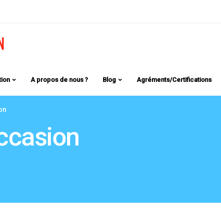
tion
A propos de nous ?
Blog
Agréments/Certifications
on
occasion