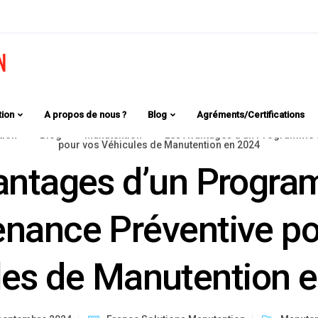
tion
A propos de nous ?
Blog
Agréments/Certifications
tion
Blog
Manutention
Les Avantages d’un Programme d
pour vos Véhicules de Manutention en 2024
antages d’un Progr
nance Préventive po
les de Manutention 